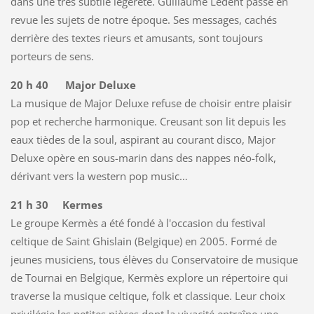
dans une très subtile légèreté. Guillaume Ledent passe en
revue les sujets de notre époque. Ses messages, cachés
derrière des textes rieurs et amusants, sont toujours
porteurs de sens.
20 h 40 Major Deluxe
La musique de Major Deluxe refuse de choisir entre plaisir
pop et recherche harmonique. Creusant son lit depuis les
eaux tièdes de la soul, aspirant au courant disco, Major
Deluxe opère en sous-marin dans des nappes néo-folk,
dérivant vers la western pop music…
21 h 30 Kermes
Le groupe Kermès a été fondé à l'occasion du festival
celtique de Saint Ghislain (Belgique) en 2005. Formé de
jeunes musiciens, tous élèves du Conservatoire de musique
de Tournai en Belgique, Kermès explore un répertoire qui
traverse la musique celtique, folk et classique. Leur choix
privilégie les petites pièces dont la vivacité entraîne une